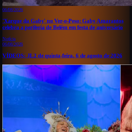
06/08/2026
'Xarque da Gaby' no Ver-o-Peso: Gaby Amarantos
celebra a periferia de Belém em festa de aniversário
Notícia
06/08/2026
VÍDEOS: JL2 de quinta-feira, 6 de agosto de 2026
♫