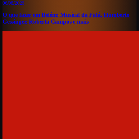
06/08/2026
O que fazer em Belém: Musical da Fafá, Humberto
Gessinger, Roberta Campos e mais