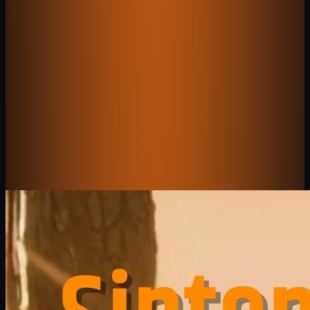
♪
Rádio Caipira
A melhor web rádio do Brasil.