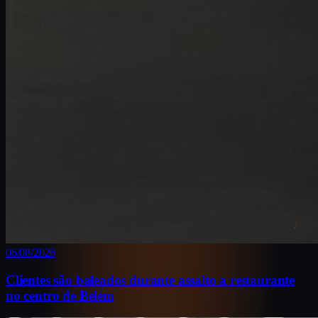
♩
06/08/2026
Clientes são baleados durante assalto a restaurante
no centro de Belém